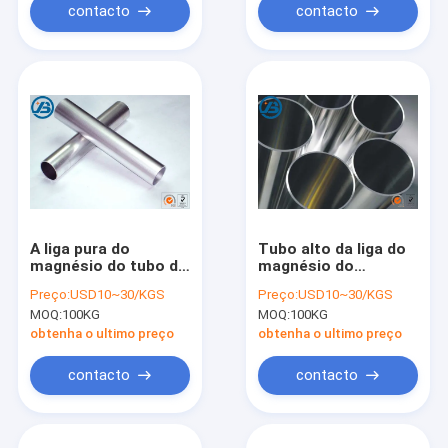
contacto
contacto
A liga pura do
Tubo alto da liga do
magnésio do tubo da
magnésio do
liga do magnésio
potencial ME20M
Preço:
USD10~30/KGS
Preço:
USD10~30/KGS
expulsou padrão do
AZ31B para o
MOQ:
100KG
MOQ:
100KG
tubo ASTM
equipamento médico
obtenha o ultimo preço
obtenha o ultimo preço
contacto
contacto