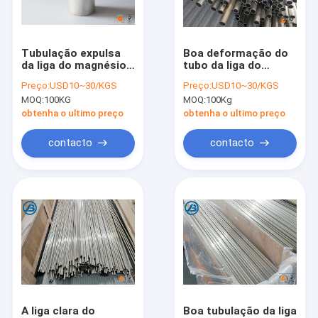
Excursão da fábrica
Controle da qualidade
Tubulação expulsa
Boa deformação do
da liga do magnésio
tubo da liga do
Contacte-nos
do tubo AZ31B AZ91
magnésio da
Preço:
USD10~30/KGS
Preço:
USD10~30/KGS
ASTM G-97 da liga do
resistência de
MOQ:
100KG
MOQ:
100Kg
magnésio
Corrostion não
Notícia
obtenha o ultimo preço
obtenha o ultimo preço
Peça umas citações
contacto
contacto
Folha da liga do magnésio
Placa da liga do magnésio
Placa da heliogravura do magnésio
pelotas do magnésio
A liga clara do
Boa tubulação da liga