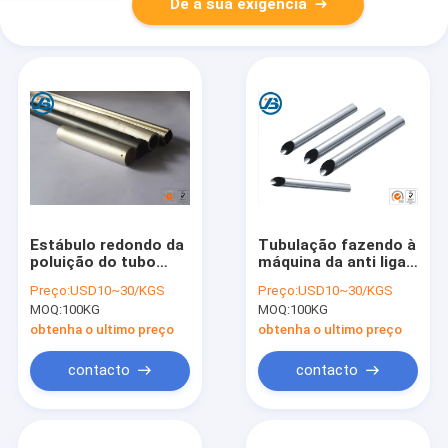
Dê a sua exigência
Estábulo redondo da
Tubulação fazendo à
poluição do tubo
máquina da anti liga
ZK61M da liga do
sísmica do magnésio
Preço:
USD10~30/KGS
Preço:
USD10~30/KGS
magnésio da rigidez
AZ80 com
MOQ:
100KG
MOQ:
100KG
alta não
dimensões
dimensionalmente
personalizadas
obtenha o ultimo preço
obtenha o ultimo preço
contacto
contacto