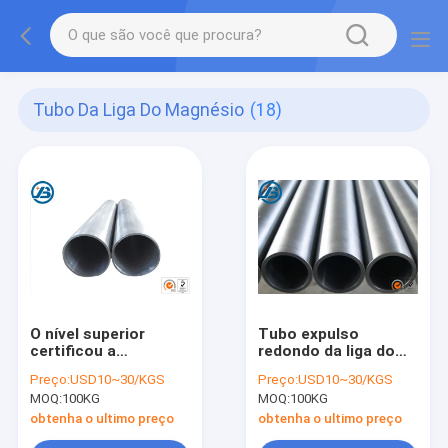
Tubo Da Liga Do Magnésio
(18)
O nível superior
Tubo expulso
certificou a
redondo da liga do
tubulação da liga do
magnésio de AZ61A
Preço:
USD10~30/KGS
Preço:
USD10~30/KGS
magnésio/magnésio
interno sem
MOQ:
100KG
MOQ:
100KG
mínimo do tubo AZ31
falha/escória/furo
AZ91 95%
obtenha o ultimo preço
obtenha o ultimo preço