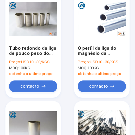
Tubo redondo da liga
O perfil da liga do
de pouco peso do
magnésio da
magnésio do tubo
absorção de choque
Preço:
USD10~30/KGS
Preço:
USD10~30/KGS
AZ61A da liga do
AZ31B expulsou tubo
MOQ:
100KG
MOQ:
100KG
magnésio para fazer
usado para a
à máquina
estrutura
obtenha o ultimo preço
obtenha o ultimo preço
contacto
contacto
Casa
Produtos
Sobre nós