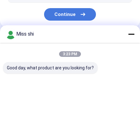
Continue
Miss shi
Nossas Categorias
3:23 PM
Good day, what product are you looking for?
Folha da liga do
Placa da liga do
Placa da
magnésio
magnésio
heliogravura d
magnésio
Casa
Mapa do
Fale
Desktop
Site
Conosco
Site
Mapa do Site
Privacy Policy