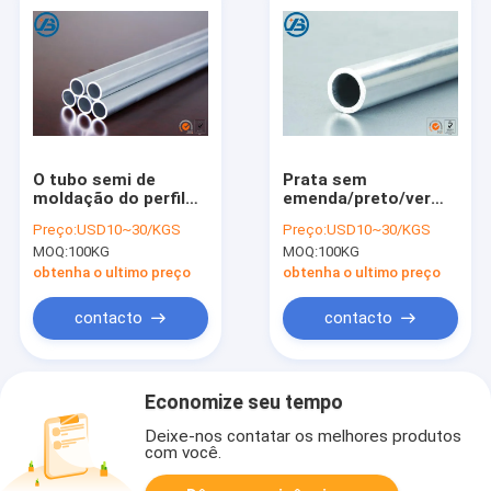
O tubo semi de
Prata sem
moldação do perfil
emenda/preto/vermelho
da liga do magnésio
da tubulação da liga
Preço:
USD10~30/KGS
Preço:
USD10~30/KGS
AZ31 expulsou tipo
do magnésio do tubo
MOQ:
100KG
MOQ:
100KG
padrão de ASTM
AZ40M da liga do
magnésio
obtenha o ultimo preço
obtenha o ultimo preço
contacto
contacto
Economize seu tempo
Deixe-nos contatar os melhores produtos
com você.