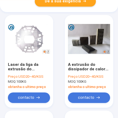
Dê a sua exigência
Laser da liga da
A extrusão do
extrusão do
dissipador de calor
magnésio que
dos radiadores da
Preço:
USD20~40/KGS
Preço:
USD20~40/KGS
processa a placa
liga do magnésio
MOQ:
100KG
MOQ:
100KG
com tamanho
perfila o multi
personalizado
modelo material
obtenha o ultimo preço
obtenha o ultimo preço
contacto
contacto