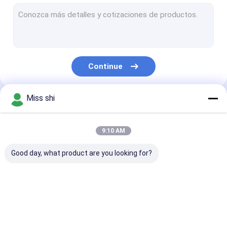
barra da liga do magnésio
Tubo da liga do magnésio
Grânulo do magnésio
Continue
Lingote da liga do magnésio
Fio de soldadura do magnésio
Miss shi
Nossas Categorias
Liga de terra rara do magnésio
9:10 AM
Acionador de partida de fogo do magnésio
Good day, what product are you looking for?
Ânodos da liga do magnésio
Extrusão do magnésio
Folha da liga do
Placa da liga do
Placa da
pó de metal do magnésio
magnésio
magnésio
heliogravura d
magnésio