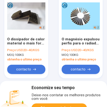
O dissipador de calor
O magnésio expulsou
material o mais forte
perfis para o radiador
do magnésio da liga
redondo AZ31B
Preço:
USD20~40/KGS
Preço:
USD20~40/KGS
do mag da extrusão
ME20M AZ80A do
MOQ:
100KG
MOQ:
100KG
do magnésio
dissipador de calor
obtenha o ultimo preço
obtenha o ultimo preço
contacto
contacto
Economize seu tempo
Deixe-nos contatar os melhores produtos
com você.