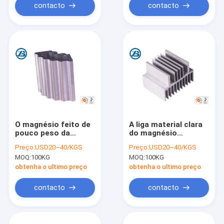
contacto
contacto
O magnésio feito de
A liga material clara
pouco peso da
do magnésio
extrusão do
expulsou o perfil
Preço:
USD20~40/KGS
Preço:
USD20~40/KGS
magnésio de AZ31B
AZ31B do dissipador
MOQ:
100KG
MOQ:
100KG
liga o material
de calor com boa
ductilidade
obtenha o ultimo preço
obtenha o ultimo preço
contacto
contacto