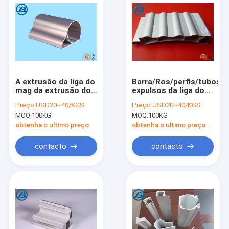
A extrusão da liga do
Barra/Ros/perfis/tubos
mag da extrusão do
expulsos da liga do
magnésio de AZ31B
magnésio com boa
Preço:
USD20~40/KGS
Preço:
USD20~40/KGS
perfila as peças
dissipação de calor
MOQ:
100KG
MOQ:
100KG
obtenha o ultimo preço
obtenha o ultimo preço
contacto
contacto
Casa
Produtos
Sobre nós