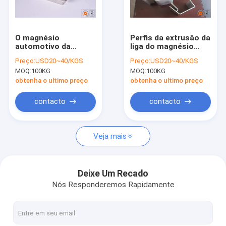
Excursão da fábrica
Controle da qualidade
O magnésio
Perfis da extrusão da
automotivo da
liga do magnésio
Contacte-nos
extrusão AZ31B do
grandes para
Preço:
USD20~40/KGS
Preço:
USD20~40/KGS
magnésio das
aplicações
MOQ:
100KG
MOQ:
100KG
aplicações expulsou
automotivos
Notícia
perfis do metal
obtenha o ultimo preço
obtenha o ultimo preço
Peça umas citações
contacto
contacto
Veja mais
Folha da liga do magnésio
Placa da liga do magnésio
Deixe Um Recado
Nós Responderemos Rapidamente
Placa da heliogravura do magnésio
pelotas do magnésio