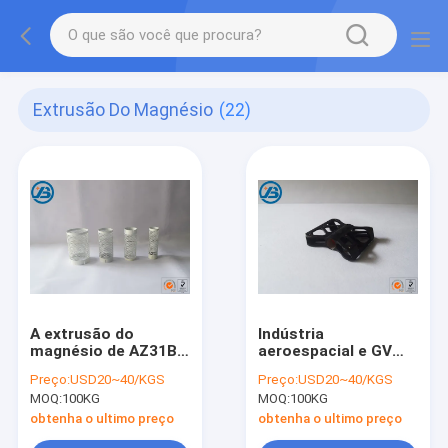
Extrusão Do Magnésio
(22)
A extrusão do
Indústria
magnésio de AZ31B
aeroespacial e GV
liga o pente de pouco
expulso dos pedais
Preço:
USD20~40/KGS
Preço:
USD20~40/KGS
peso do perfil para o
da bicicleta do
MOQ:
100KG
MOQ:
100KG
cabelo encaracolado
magnésio das ligas
habilitados
obtenha o ultimo preço
obtenha o ultimo preço